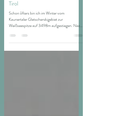
Berggöttin des Kaunertales in
Tirol
Schon öfters bin ich im Winter vom
Kaunertaler Gletscherskigebiet zur
Weißseespitze auf 3498m aufgestiegen. Nach
500 Höhenmetern erreicht...