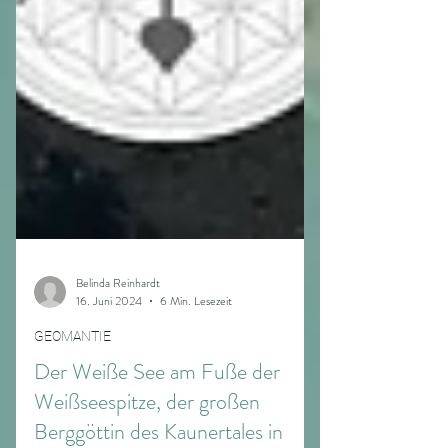
Belinda Reinhardt
16. Juni 2024
6 Min. Lesezeit
GEOMANTIE
Der Weiße See am Fuße der
Weißseespitze, der großen