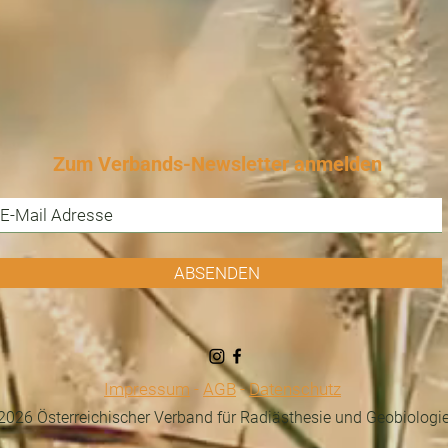
Zum Verbands-Newsletter anmelden
ABSENDEN
Impressum
-
AGB
-
Datenschutz
026 Österreichischer Verband für Radiästhesie und Geobiologi