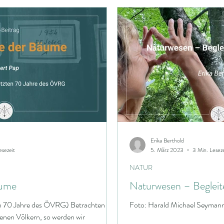
Jahreskreis
Schamanismus
Die große Göttin
skreisfeste
Veranstaltungen
Radiästhesieverband
Baubiologie
Elektrobiologie
Energie
Garten
Erika Berthold
Goldener Schnitt
Genius Loci
Proportionen
K
esezeit
5. März 2023
3 Min. Leseze
NATUR
äume
Naturwesen – Begleit
en 70 Jahre des ÖVRG) Betrachten wir
Foto: Harald Michael Seyman
enen Völkern, so werden wir