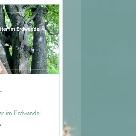
Zeitqualität
Steine
Natur
Kulturen
irchen
Maße
it
er im Erdwandel
n