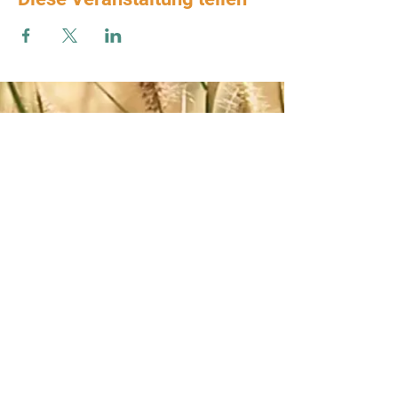
Zum Verbands-Newsletter anmelden
ABSENDEN
Impressum
-
AGB
-
Datenschutz