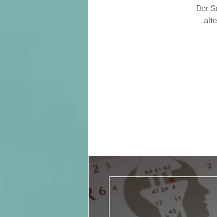
Der S
alt