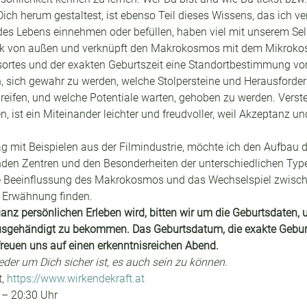
h herum gestaltest, ist ebenso Teil dieses Wissens, das ich ve
 des Lebens einnehmen oder befüllen, haben viel mit unserem Sel
ick von außen und verknüpft den Makrokosmos mit dem Mikrokos
ortes und der exakten Geburtszeit eine Standortbestimmung v
n, sich gewahr zu werden, welche Stolpersteine und Herausforder
reifen, und welche Potentiale warten, gehoben zu werden. Verst
, ist ein Miteinander leichter und freudvoller, weil Akzeptanz un
ag mit Beispielen aus der Filmindustrie, möchte ich den Aufbau 
n Zentren und den Besonderheiten der unterschiedlichen Type
Die Beeinflussung des Makrokosmos und das Wechselspiel zwisc
 Erwähnung finden.
nz persönlichen Erleben wird, bitten wir um die Geburtsdaten, 
usgehändigt zu bekommen. Das Geburtsdatum, die exakte Geburts
 freuen uns auf einen erkenntnisreichen Abend.
jeder um Dich sicher ist, es auch sein zu können.
, 
https://www.wirkendekraft.at
 – 20:30 Uhr