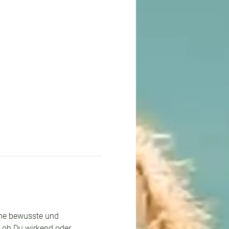
ine bewusste und 
. ob Du wirkend oder 