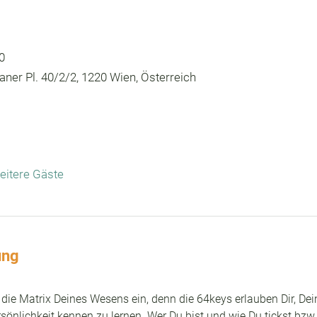
0
ner Pl. 40/2/2, 1220 Wien, Österreich
eitere Gäste
ung
ie Matrix Deines Wesens ein, denn die 64keys erlauben Dir, De
sönlichkeit kennen zu lernen. Wer Du bist und wie Du tickst bzw