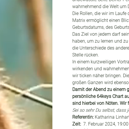
wahrnehmend die Welt um Dic
Die Rollen, die wir im Laufe
Matrix ermöglicht einen Bl
Geburtsdatums, des Geburts
Das Ziel von jedem darf sei
haben, um zu lernen und zu 
die Unterschiede des anderen
Stelle rücken.
In einem kurzweiligen Vortr
wirkenden und wahrnehmende
wir ticken näher bringen. 
großen Ganzen wird ebenso
Damit der Abend zu einem ga
persönliche 64keys Chart a
sind hierbei von Nöten. Wir
Sei so sehr Du selbst, dass 
Referentin: 
Katharina Linhart
Zeit:  
7. Februar 2024, 19:00