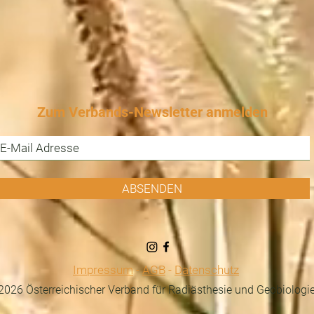
Zum Verbands-Newsletter anmelden
ABSENDEN
Impressum
-
AGB
-
Datenschutz
026 Österreichischer Verband für Radiästhesie und Geobiologi