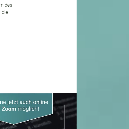
rn des
 die