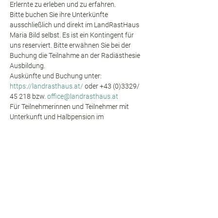
Erlernte zu erleben und zu erfahren.
Bitte buchen Sie ihre Unterkünfte 
ausschließlich und direkt im LandRastHaus 
Maria Bild selbst. Es ist ein Kontingent für 
uns reserviert. Bitte erwähnen Sie bei der 
Buchung die Teilnahme an der Radiästhesie 
Ausbildung.
Auskünfte und Buchung unter: 
https://landrasthaus.at/
 oder +43 (0)3329/ 
45 218 bzw. 
office@landrasthaus.at
Für Teilnehmerinnen und Teilnehmer mit 
Unterkunft und Halbpension im 
LandRastHaus Maria Bild ist die Benutzung 
des Seminarraums inkl. Verpflegung mit 
Wasser, Kaffee, Tee und einem Obstkorb, 
sowie einem kleinen Mittagsbuffet mit Suppe 
und Hauptspeise inkludiert.
Wenn sie keine Unterkunft im LandRastHaus 
Maria Bild benötigen, wird für die Benutzung 
des Seminarraums inkl. Verpflegung mit 
Wasser, Kaffee, Tee und einem Obstkorb, 