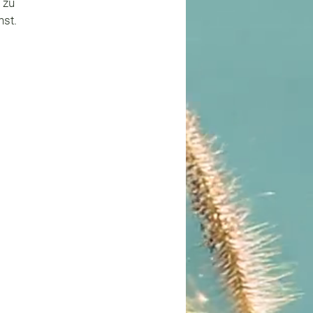
 zu
nst.