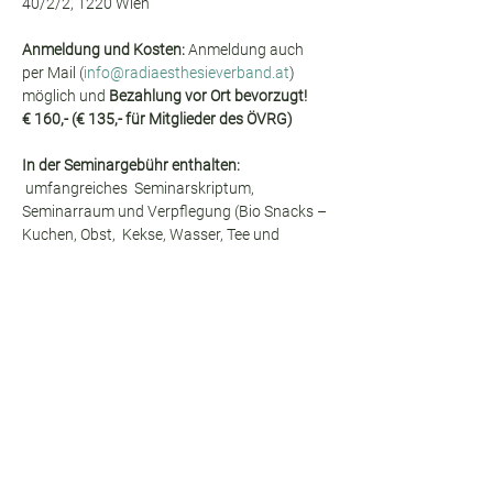
40/2/2, 1220 Wien
Anmeldung und Kosten:
 Anmeldung auch 
per Mail (
info@radiaesthesieverband.at
) 
möglich und 
Bezahlung vor Ort bevorzugt!
€ 160,- (€ 135,- für Mitglieder des ÖVRG) 
In der Seminargebühr enthalten: 
 umfangreiches  Seminarskriptum, 
Seminarraum und Verpflegung (Bio Snacks – 
Kuchen, Obst,  Kekse, Wasser, Tee und 
Kaffee) und leihweise Benützung von 
radiästhetischen Werkzeugen 
verschiedenster Art.
Ich freue mich, Sie kennen zu lernen.
Tickets
Verkauf beendet