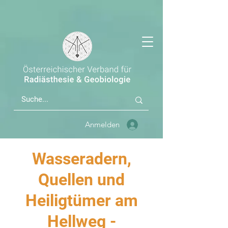
Anmelden
Wasseradern,
Quellen und
Heiligtümer am
Hellweg -