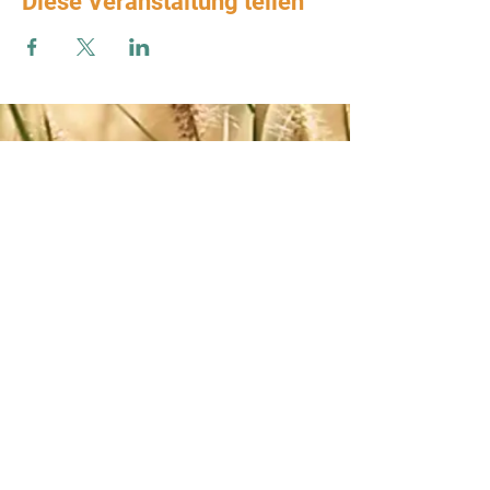
Diese Veranstaltung teilen
Zum Verbands-Newsletter anmelden
ABSENDEN
Impressum
-
AGB
-
Datenschutz