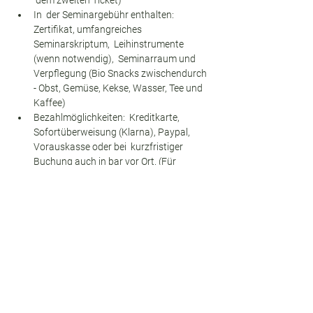
 dem zweiten Ticket)
In  der Seminargebühr enthalten: 
Zertifikat, umfangreiches 
Seminarskriptum,  Leihinstrumente 
(wenn notwendig),  Seminarraum und 
Verpflegung (Bio Snacks zwischendurch 
- Obst, Gemüse, Kekse, Wasser, Tee und 
Kaffee)
Bezahlmöglichkeiten:  Kreditkarte, 
Sofortüberweisung (Klarna), Paypal, 
Vorauskasse oder bei  kurzfristiger 
Buchung auch in bar vor Ort. (Für 
Vorauskasse oder  Barzahlung beim 
Bezahlvorgang bitte "Manuelle Zahlung" 
auswählen)
Tickets
Verkauf beendet