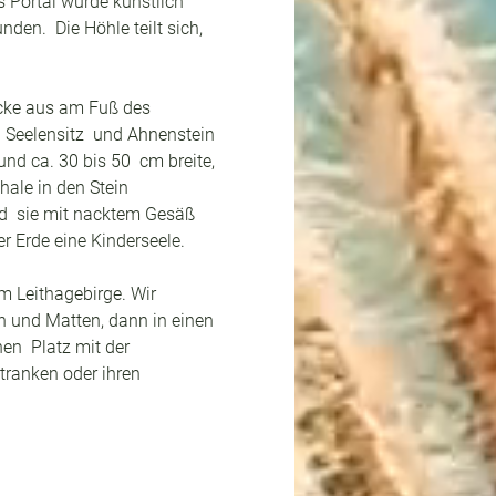
s Portal wurde künstlich 
en.  Die Höhle teilt sich, 
ucke aus am Fuß des 
 Seelensitz  und Ahnenstein 
nd ca. 30 bis 50  cm breite, 
ale in den Stein 
nd  sie mit nacktem Gesäß 
 Erde eine Kinderseele.
am Leithagebirge. Wir 
 und Matten, dann in einen 
en  Platz mit der 
tranken oder ihren 