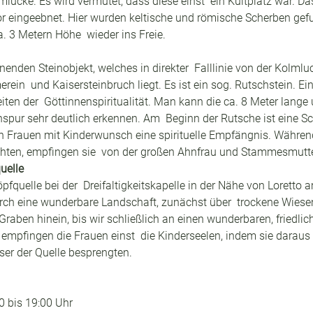
lucke. Es wird vermutet, dass diese einst  ein Kultplatz war. Da
or eingeebnet. Hier wurden keltische und römische Scherben gefund
a. 3 Metern Höhe  wieder ins Freie.
nenden Steinobjekt, welches in direkter  Falllinie von der Kolml
in  und Kaisersteinbruch liegt. Es ist ein sog. Rutschstein. Ein
ten der  Göttinnenspiritualität. Man kann die ca. 8 Meter lange u
spur sehr deutlich erkennen. Am  Beginn der Rutsche ist eine Sch
gen Frauen mit Kinderwunsch eine spirituelle Empfängnis. Währe
chten, empfingen sie  von der großen Ahnfrau und Stammesmutter
uelle
höpfquelle bei der  Dreifaltigkeitskapelle in der Nähe von Loretto 
rch eine wunderbare Landschaft, zunächst über  trockene Wiesen
aben hinein, bis wir schließlich an einen wunderbaren, friedlich
 empfingen die Frauen einst  die Kinderseelen, indem sie daraus 
r der Quelle besprengten.
0 bis 19:00 Uhr