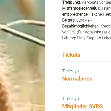
Treffpunkt
: Parkplatz vor d
Mittfahrgelegenheit
: Ich ka
entsprechende Häkchen set
Beitrag
: Euro 49,-
Bezahlmöglichkeiten
: Kredi
vor Ort.  (Für Vorauskasse
Leitung: Mag. Stephan Leite
Tickets
Tickettyp
Normalpreis
Tickettyp
Mitglieder ÖVRG