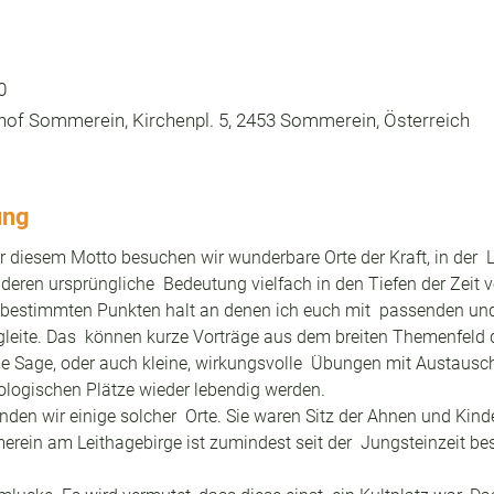
0
edhof Sommerein, Kirchenpl. 5, 2453 Sommerein, Österreich
ung
er diesem Motto besuchen wir wunderbare Orte der Kraft, in der  
deren ursprüngliche  Bedeutung vielfach in den Tiefen der Zeit 
bestimmten Punkten halt an denen ich euch mit  passenden un
eite. Das  können kurze Vorträge aus dem breiten Themenfeld d
e Sage, oder auch kleine, wirkungsvolle  Übungen mit Austausch
ologischen Plätze wieder lebendig werden.
inden wir einige solcher  Orte. Sie waren Sitz der Ahnen und Kind
in am Leithagebirge ist zumindest seit der  Jungsteinzeit bes