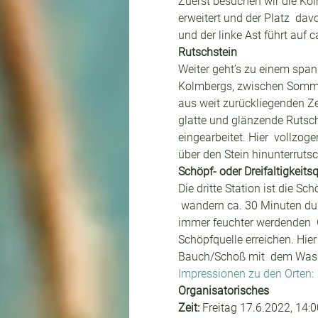
Zuerst besuchen wir die Kolm
erweitert und der Platz  dav
und der linke Ast führt auf c
Rutschstein
Weiter geht’s zu einem span
Kolmbergs, zwischen Sommere
aus weit zurückliegenden Zei
glatte und glänzende Rutsch
eingearbeitet. Hier  vollzo
über den Stein hinunterruts
Schöpf- oder Dreifaltigkeitsq
Die dritte Station ist die Sc
 wandern ca. 30 Minuten du
immer feuchter werdenden  Gr
Schöpfquelle erreichen. Hier
Bauch/Schoß mit  dem Wasse
Impressionen zu den Orten:
Organisatorisches
Zeit: 
Freitag 17.6.2022, 14:0