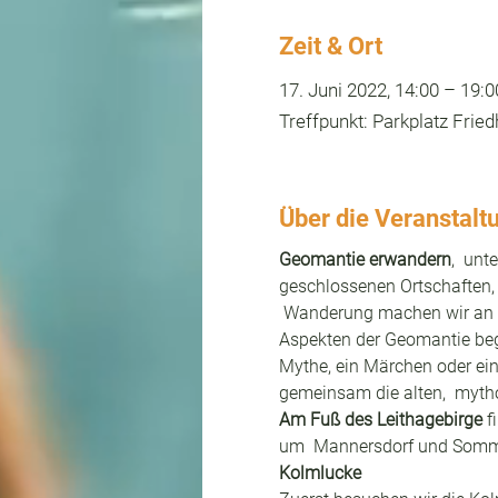
Zeit & Ort
17. Juni 2022, 14:00 – 19:0
Treffpunkt: Parkplatz Fri
Über die Veranstalt
Geomantie erwandern
,  unt
geschlossenen Ortschaften, 
 Wanderung machen wir an 
Aspekten der Geomantie begl
Mythe, ein Märchen oder ein
gemeinsam die alten,  myth
Am Fuß des Leithagebirge
 f
um  Mannersdorf und Sommere
Kolmlucke