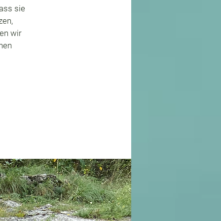
ass sie
zen,
en wir
chen