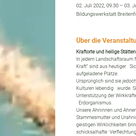
02. Juli 2022, 09:30 – 03. J
Bildungswerkstatt Breitenf
Über die Veranstalt
Kraftorte und heilige Stätten
In jedem Landschaftsraum fi
Kraft“ sind aus heutiger   
aufgeladene Plätze.
Ursprünglich sind sie jedoch
Kulturen lebendig   wurde. 
Unterstützung der Wirkkräfte
  Erdorganismus.
Unsere Ahninnen und Ahnen be
Stammesmutter und Urahnin.
geistigen Wirklichkeiten brin
schicksalhafte  Verflechtu