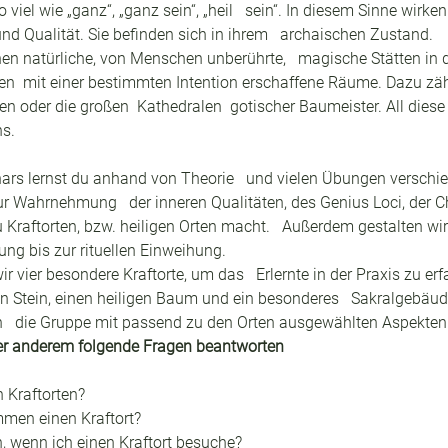
 viel wie „ganz“, „ganz sein“, „heil   sein“. In diesem Sinne wirke
 und Qualität. Sie befinden sich in ihrem   archaischen Zustand.
en natürliche, von Menschen unberührte,   magische Stätten in d
n  mit einer bestimmten Intention erschaffene Räume. Dazu zäh
ren oder die großen  Kathedralen  gotischer Baumeister. All diese
ns.
ars lernst du anhand von Theorie   und vielen Übungen verschi
Wahrnehmung   der inneren Qualitäten, des Genius Loci, der Ch
u Kraftorten, bzw. heiligen Orten macht.   Außerdem gestalten wir
zung bis zur rituellen Einweihung.
r vier besondere Kraftorte, um das   Erlernte in der Praxis zu er
igen Stein, einen heiligen Baum und ein besonderes   Sakralgebäu
ch   die Gruppe mit passend zu den Orten ausgewählten Aspekten
ter anderem folgende Fragen beantworten
 Kraftorten?
men einen Kraftort?
 wenn ich einen Kraftort besuche?