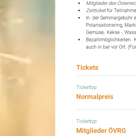
Mitglieder des Österre
Zeitticket
 für Teilnahme
In  der Seminargebühr e
Polarisationsring, Mark
Gemüse,  Kekse -, Wasse
Bezahlmöglichkeiten:  K
auch in bar vor Ort. (
Tickets
Tickettyp
Normalpreis
Tickettyp
Mitglieder ÖVRG