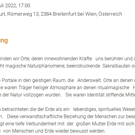
uli 2022, 17:00
urt, Römerweg 13, 2384 Breitenfurt bei Wien, Österreich
ung
nden wir Orte, deren innewohnenden Kräfte   uns berühren und ins
Sicht magische Naturphänomene, beeindruckende  Sakralbauten ode
 Portale in den geistigen Raum, die   Anderswelt. Orte an denen 
Sie waren Träger heiliger Atmosphäre an denen ritualmagische  
 der Natur vollzogen wurden.   Sie waren Identität stiftende Mitte
trachteten die der Erde als ein   lebendiges, spirituelles Wesen
   Diese verwandtschaftliche Beziehung der Menschen zur besee
gt eine tiefe Verbundenheit mit  der  großen Mutter Erde mit sich
ng  von Menschen und Erde wieder bewusst werden.