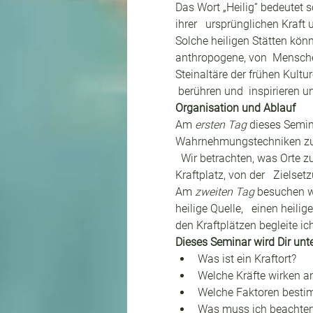
Das Wort „Heilig“ bedeutet so
ihrer   ursprünglichen Kraft
Solche heiligen Stätten könn
anthropogene, von  Mensche
Steinaltäre der frühen Kultu
 berühren und  inspirieren u
Organisation und Ablauf
Am 
ersten Tag
 dieses Semin
Wahrnehmungstechniken zur 
  Wir betrachten, was Orte z
Kraftplatz, von der   Zielset
Am 
zweiten Tag
 besuchen wi
heilige Quelle,   einen heil
den Kraftplätzen begleite i
Dieses Seminar wird Dir un
Was ist ein Kraftort?
Welche Kräfte wirken an
Welche Faktoren bestim
Was muss ich beachten,