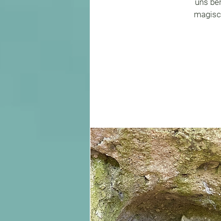
uns ber
magisc