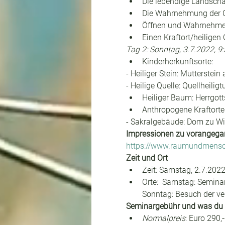
Die lebendige Landscha
Die Wahrnehmung der O
Öffnen und Wahrnehmen
Einen Kraftort/heiligen 
Tag 2: Sonntag, 3.7.2022, 9:
Kinderherkunftsorte:
- Heiliger Stein: Mutterstei
- Heilige Quelle: Quellheili
Heiliger Baum: Herrgot
Anthropogene Kraftorte
- Sakralgebäude: Dom zu Wi
Impressionen zu vorangega
https://www.raumundmensch
Zeit und Ort
Zeit: Samstag, 2.7.2022
Orte:  Samstag: Seminar
Sonntag: Besuch der ve
Seminargebühr und was du
Normalpreis
: Euro 290,-