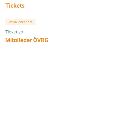
Tickets
Verkauf beendet
Tickettyp
Mitglieder ÖVRG
Preis
€ 15,00
Verkauf beendet
Tickettyp
Gäste
Preis
€ 12,00