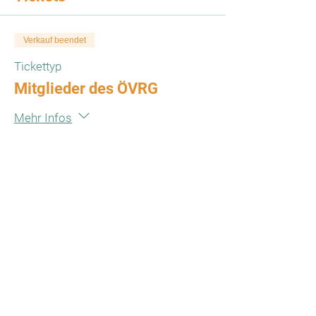
Verkauf beendet
Tickettyp
Mitglieder des ÖVRG
Mehr Infos
Preis
€ 95,00
Verkauf beendet
Tickettyp
Gäste
Mehr Infos