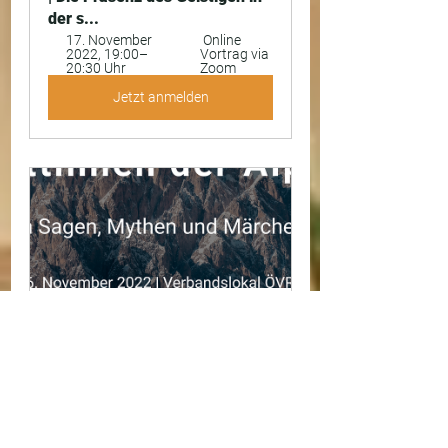
der s...
17. November 
 Online 
2022, 19:00–
Vortrag via 
20:30 Uhr 
Zoom
Jetzt anmelden
Göttinnen der Alpen in Sagen, 
Mythen und Märchen
16. November 
2022, 18:00–
Verbandslokal 
19:30 Uhr 
ÖVRG
Jetzt anmelden