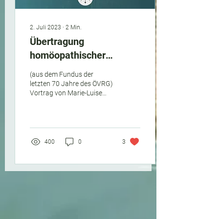
2. Juli 2023
∙
2
Min.
Übertragung
homöopathischer
Wirkungen durch
(aus dem Fundus der
spektrale Äquivalenzen
letzten 70 Jahre des ÖVRG)
Vortrag von Marie-Luise
Jakoby Gehalten auf dem
Kongress des
Österreichischen
Verbandes...
400
0
3