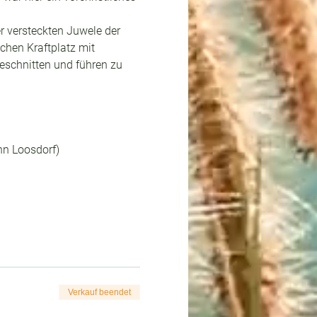
 versteckten Juwele der 
hen Kraftplatz mit 
eschnitten und führen zu 
hn Loosdorf)
Verkauf beendet