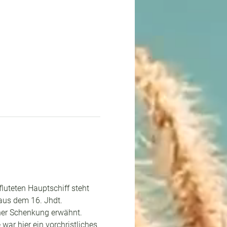
luteten Hauptschiff steht 
 aus dem 16. Jhdt.
iner Schenkung erwähnt. 
ar hier ein vorchristliches 