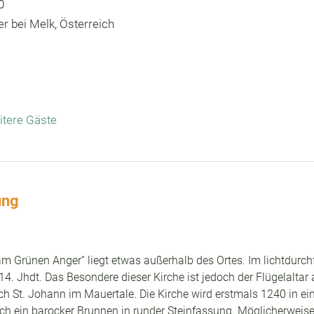
0
r bei Melk, Österreich
itere Gäste
ung
m Grünen Anger“ liegt etwas außerhalb des Ortes. Im lichtdurchf
4. Jhdt. Das Besondere dieser Kirche ist jedoch der Flügelaltar
ch St. Johann im Mauertale. Die Kirche wird erstmals 1240 in e
ch ein barocker Brunnen in runder Steinfassung. Möglicherweise w