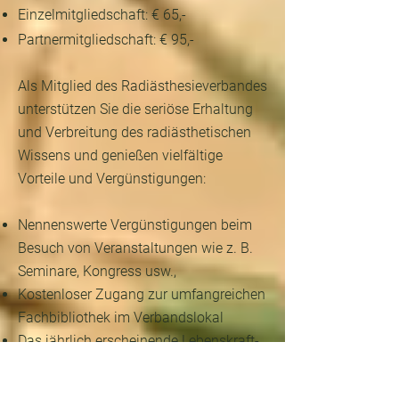
Einzelmitgliedschaft: € 65,-
Partnermitgliedschaft: € 95,-
Als Mitglied des Radiästhesieverbandes
unterstützen Sie die seriöse Erhaltung
und Verbreitung des radiästhetischen
Wissens und genießen vielfältige
Vorteile und Vergünstigungen:
Nennenswerte Vergünstigungen beim
Besuch von Veranstaltungen wie z. B.
Seminare, Kongress usw.,
Kostenloser Zugang zur umfangreichen
Fachbibliothek im Verbandslokal
Das jährlich erscheinende Lebenskraft-
Journal kostenlos per Post
Einmaliger Erlass der Kongressgebühr