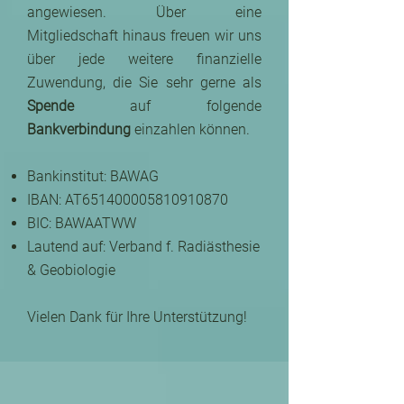
angewiesen. Über eine
Mitgliedschaft hinaus freuen wir uns
über jede weitere finanzielle
Zuwendung, die Sie sehr gerne als
Spende
auf folgende
Bankverbindung
einzahlen können.
Bankinstitut: BAWAG
IBAN: AT651400005810910870
BIC: BAWAATWW
Lautend auf: Verband f. Radiästhesie
& Geobiologie
Vielen Dank für Ihre Unterstützung!