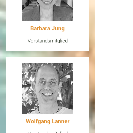
auf dem Gebiet der Elektro- und 
Baubiologie bzw. Messtechnik zu 
kontaktieren.

Barbara Jung
13. Es werden lediglich Maßnahmen 
empfohlen, die der Verbesserung der 
Lebensumgebung dienen und diese 
Vorstandsmitglied
werden keinesfalls von Radiästheten 
selbst vorgenommen.

14. Radiästheten verpflichten sich in 
allen Anteilen ihrer Arbeit der 
absoluten Verschwiegenheit.
Wolfgang Lanner