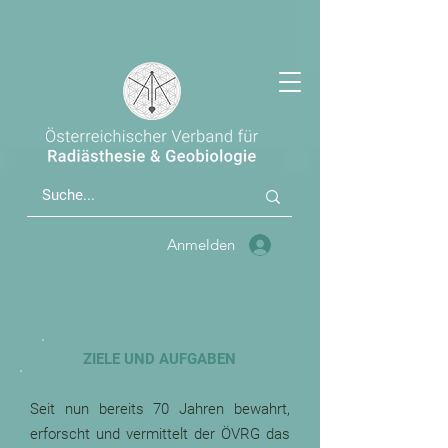
Anmelden
ZIELE UND AUFGABEN
Seit nun bereits 70 Jahren bewahrt,
erforscht und vermittelt der ÖVRG das