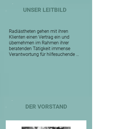
UNSER LEITBILD
Radiästheten gehen mit ihren 
Klienten einen Vertrag ein und 
übernehmen im Rahmen ihrer 
beratenden Tätigkeit immense 
Verantwortung für hilfesuchende 
Menschen. 

Der Österreichische Verband für 
Radiästhesie & Geobiologie ist 
bemüht, den Wissensstand der 
Mitglieder und Interessierter durch 
ein aktuelles und vielfältiges Aus- 
und Weiterbildungsprogramm hoch 
DER VORSTAND
zu halten.

Der Österreichische Verband für 
Radiästhesie & Geobiologie 