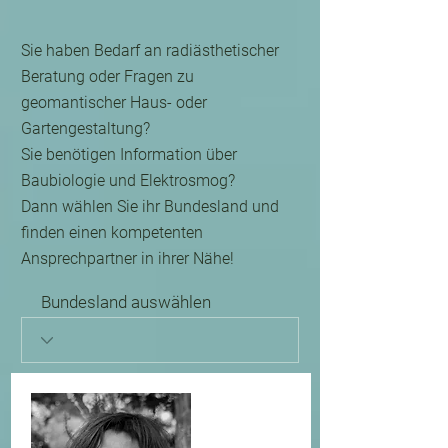
Sie haben Bedarf an radiästhetischer
Beratung oder Fragen zu
geomantischer Haus- oder
Gartengestaltung?
Sie benötigen Information über
Baubiologie und Elektrosmog?
Dann wählen Sie ihr Bundesland und
finden einen kompetenten
Ansprechpartner in ihrer Nähe!
Bundesland auswählen