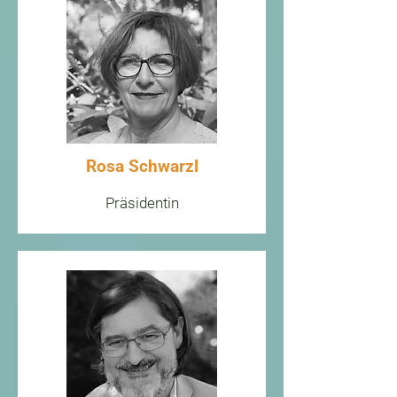
empfiehlt seinen Mitgliedern und 
allen seriösen Radiästheten 
folgende ehrenhafte Regeln 
einzuhalten.

1. Radiästheten beraten und 
arbeiten nur mit Willen, Wissen und 
nach Ersuchen der hilfesuchenden 
Personen.

Rosa Schwarzl
2. Es steht Radiästheten nicht zu, die 
Arbeit anderer beratender Personen 
Präsidentin
zu bewerten und zu beurteilen.

3. Radiästheten unterstützen bei der 
Aufklärung über die momentane 
Situation und erstellen keinerlei 
Prognosen über künftige 
Entwicklungen.

4. Radiästheten treffen keinerlei 
Aussagen über Geistwesen.
