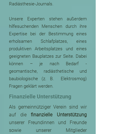
Radiästhesie-Journals.
Unsere Experten stehen außerdem
hilfesuchenden Menschen durch ihre
Expertise bei der Bestimmung eines
erholsamen Schlafplatzes, eines
produktiven Arbeitsplatzes und eines
geeigneten Bauplatzes zur Seite. Dabei
können – je nach Bedarf -
geomantische, radiästhetische und
baubiologische (z. B. Elektrosmog)
Fragen geklärt werden.
Finanzielle Unterstützung
Als gemeinnütziger Verein sind wir
auf die
finanzielle Unterstützung
unserer Freundinnen und Freunde
sowie unserer Mitglieder