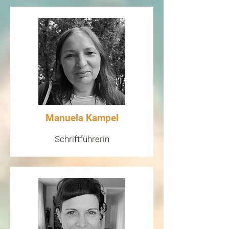
9. Werden Erkrankungen vermutet, 
wird geraten, ärztliche Hilfe in 
Anspruch zu nehmen. Die von 
Radiästheten empfohlenen 
Maßnahmen verstehen sich 
unterstützend.

10. Mitglieder des Verbandes stellen 
die Ergebnisse ihrer Arbeit zur 
allfälligen Überprüfung dem 
Vorstand des Verbandes 
Manuela Kampel
anonymisiert zur Verfügung.

Schriftführerin
11. Radiästheten bieten keinesfalls 
Hilfsmittel zum Verkauf an, 
insbesondere jene, die einer 
„Entstörung“ dienen sollen, noch 
werden solche empfohlen.

12. Bei technischen und 
baubiologischen Einflüssen wird 
angeraten, ausgebildete Fachleute 