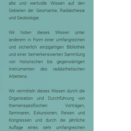
alte und wertvolle Wissen auf den
Gebieten der Geomantie, Radiästhesie
und Geobiologie.
Wir hüten dieses Wissen unter
anderem in Form einer umfangreichen
und sicherlich einzigartigen Bibliothek
und einer bemerkenswerten Sammlung
von historischen bis gegenwärtigen
Instrumenten des radiästhetischen
Arbeitens.
Wir vermitteln dieses Wissen durch die
Organisation und Durchführung von
themenspezifischen Vorträgen,
Seminaren, Exkursionen, Reisen und
Kongressen und durch die jährliche
Auflage eines sehr umfangreichen