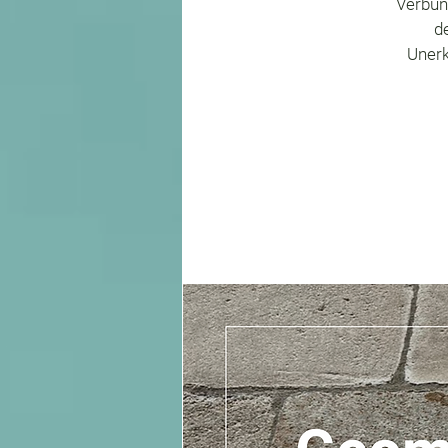
Verbun
d
Unerk