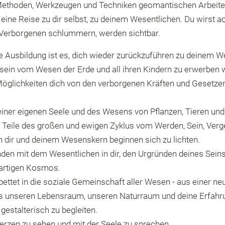
ethoden, Werkzeugen und Techniken geomantischen Arbeitens
 eine Reise zu dir selbst, zu deinem Wesentlichen. Du wirst
m Verborgenen schlummern, werden sichtbar.
e Ausbildung ist es, dich wieder zurückzuführen zu deinem W
ein vom Wesen der Erde und all ihren Kindern zu erwerben wir
Möglichkeiten dich von den verborgenen Kräften und Gesetzen
einer eigenen Seele und des Wesens von Pflanzen, Tieren und
te Teile des großen und ewigen Zyklus vom Werden, Sein, Ver
n dir und deinem Wesenskern beginnen sich zu lichten.
den mit dem Wesentlichen in dir, den Urgründen deines Seins
artigen Kosmos.
ebettet in die soziale Gemeinschaft aller Wesen - aus einer n
us unseren Lebensraum, unseren Naturraum und deine Erfahr
gestalterisch zu begleiten.
erzen zu sehen und mit der Seele zu sprechen.