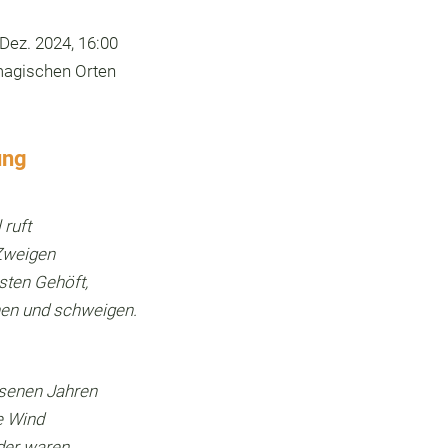
 Dez. 2024, 16:00
magischen Orten
ung
ruft
 Zweigen
sten Gehöft,
hen und schweigen.
ssenen Jahren
e Wind
der waren.