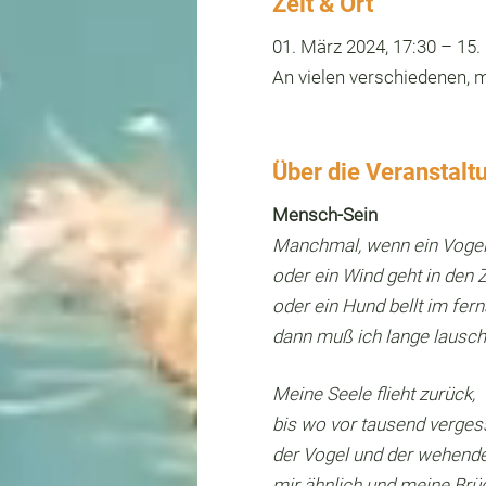
Zeit & Ort
01. März 2024, 17:30 – 15.
An vielen verschiedenen, 
Über die Veranstalt
Mensch-Sein
Manchmal, wenn ein Vogel 
oder ein Wind geht in den
oder ein Hund bellt im fern
dann muß ich lange lausc
Meine Seele flieht zurück,
bis wo vor tausend verge
der Vogel und der wehend
mir ähnlich und meine Brü