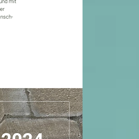
und mit
er
ensch-