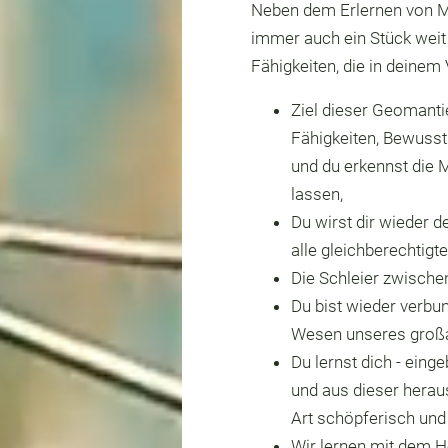
Neben dem Erlernen von M
immer auch ein Stück weit
Fähigkeiten, die in deine
Ziel dieser Geomanti
Fähigkeiten, Bewussts
und du erkennst die 
lassen,
Du wirst dir wieder d
alle gleichberechtig
Die Schleier zwische
Du bist wieder verbun
Wesen unseres groß
Du lernst dich - eing
und aus dieser hera
Art schöpferisch und 
Wir lernen mit dem H