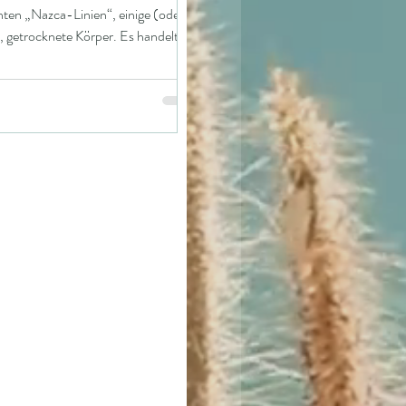
nten „Nazca-Linien“, einige (oder
e, getrocknete Körper. Es handelt
 Spezies – große, menschenähnliche
einere, eindeutig nicht-
m groß). Später tauchten dann
de Körper auf, die nur 30 cm groß
dass sie jeweils