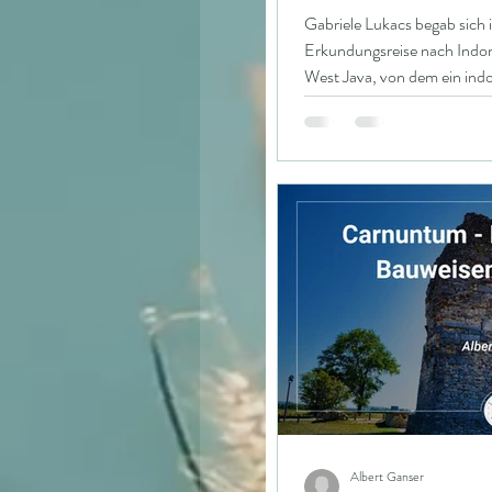
Gabriele Lukacs begab sich 
Erkundungsreise nach Indo
West Java, von dem ein in
er sei eine künstliche Strukt
Dieser 200 m hohe Hügel e
Stufenpyramide mit fünf kün
sich im dicht bewaldeten L
Seehöhe. Ursprünglich 1914
Reg
Albert Ganser