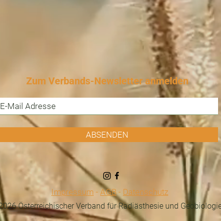
Zum Verbands-Newsletter anmelden
ABSENDEN
Impressum
-
AGB
-
Datenschutz
026 Österreichischer Verband für Radiästhesie und Geobiologi