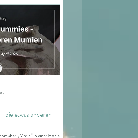
Zeitqualität
Steine
Natur
Kulturen
irchen
Maße
eit
 die etwas anderen
abräuber „Mario“ in einer Höhle in