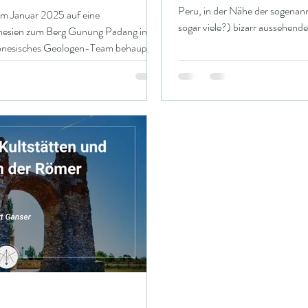
Peru, in der Nähe der sogenan
im Januar 2025 auf eine
sogar viele?) bizarr aussehend
nesien zum Berg Gunung Padang in
sich offenbar um verschiedene
donesisches Geologen-Team behauptet,
Wesen (ca. 1,70 m groß) und kl
ur und diese sei 26.000 Jahre alt.
menschliche Figuren (ca. 60 c
rweckt den Eindruck einer
noch kleinere, bizarr aussehen
stlichen Stein-Terrassen. Er befindet
sind. Sie alle haben gemeinsam, 
andesinneren von West Java auf 900 m
 von Holländern entdeckt, begann die