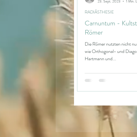
23. Sept. 2023
1 Min. 
RADIÄSTHESIE
Carnuntum - Kultst
Römer
Die Römer nutzten nicht nur
wie Orthogonal- und Diagon
Hartmann und...