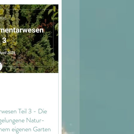
Zeitqualität
Steine
Natur
Kulturen
irchen
Maße
wesen Teil 3 - Die
 gelungene Natur-
nem eigenen Garten