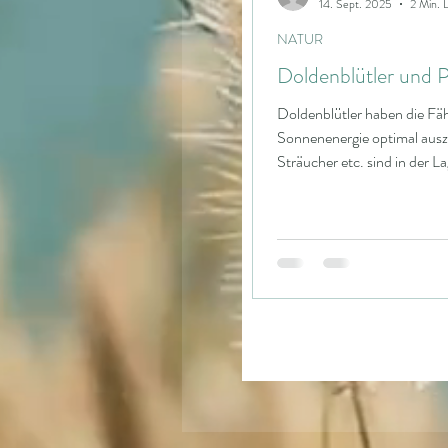
14. Sept. 2025
2 Min. L
NATUR
Doldenblütler und
Doldenblütler haben die Fähi
Sonnenenergie optimal ausz
Sträucher etc. sind in der 
auszurichten. Die Sonnenblu
schaut sie nach Osten. Dre
Westen, kommen weniger Bie
wärmende Sonne bei Ostausri
da schon mehr Pollen anges