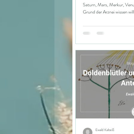
Saturn, Mars, Merkur, Venus
Grund der Arznei wissen will“, sch
Denken früherer Zeiten, da
Denken ermöglicht es, ele
Begriffsketten verstehen zu 
und Ameise sind eine Begriff
Ewald Kalteiß