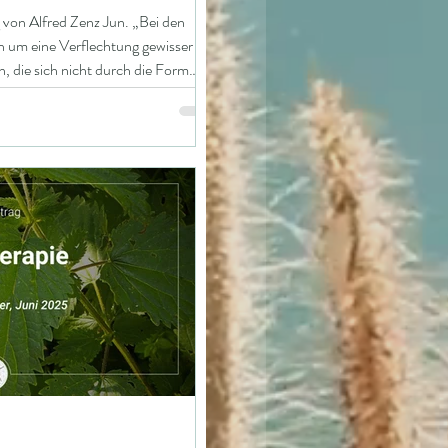
von Alfred Zenz Jun. „Bei den
h um eine Verflechtung gewisser
n, die sich nicht durch die Form
Aufgabe, die diese Wesenheiten
smisch-irdischen Schöpfung
heinungsformen ganz anders als der
igen, was innerlich in ihnen
eht.“ (Marko Pogacnik) „Wenn ich mit einer Pflanz