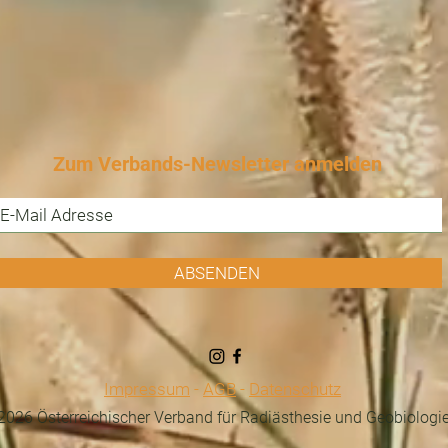
Zum Verbands-Newsletter anmelden
ABSENDEN
Impressum
-
AGB
-
Datenschutz
026 Österreichischer Verband für Radiästhesie und Geobiologi