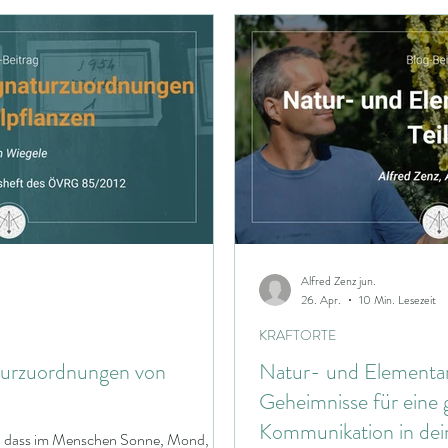
Jahreskreis
Schamanismus
Die große Göttin
skreisfeste
Veranstaltungen
Radiästhesieverband
Baubiologie
Elektrobiologie
Energie
Garten
Alfred Zenz jun.
Goldener Schnitt
Genius Loci
Proportionen
K
26. Apr.
10 Min. Lesezeit
KRAFTORTE
aturzuordnungen von
Natur- und Elementar
Geheimnisse für eine
Kommunikation in dei
oll, dass im Menschen Sonne, Mond,