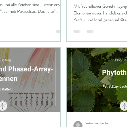
 und alle Zeichen sind,...wenn er vom
Mit freundlicher Genehmigung 
rieb Paracelsus. Das „alte“
Elementarwesen handelt es sic
s sogenannte senkrechte, analoge
Kraft,- und Intelligenzqualitäte
mentare Zusammenhänge mit
ausdrückt, sondern durch die 
lernen. Elefant, Krokodil, Hund, Vogel
innerhalb der Ganzheit der ko
skette die jeder sofort versteht,
erfüllen. Sie können ihre Ersc
handelt es sich doch ausnahmslos um Tiere. Blei,
Mensch dazu benutzen, um zu ze
vorg
Petra Zizenbacher