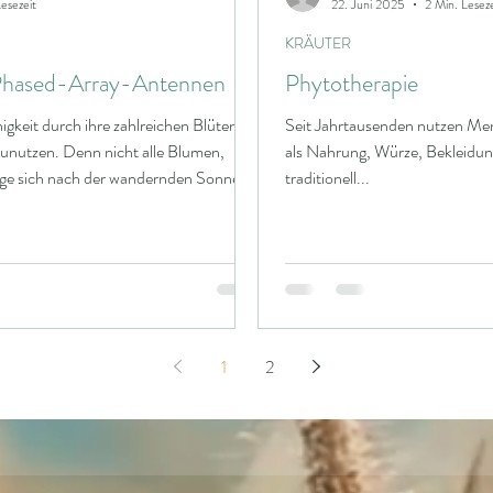
esezeit
22. Juni 2025
2 Min. Leseze
KRÄUTER
 Phased-Array-Antennen
Phytotherapie
gkeit durch ihre zahlreichen Blüten die
Seit Jahrtausenden nutzen Me
unutzen. Denn nicht alle Blumen,
als Nahrung, Würze, Bekleidung
Lage sich nach der wandernden Sonne
traditionell...
me hat diese Möglichkeit (1) Meist
ht man am Morgen die Blüten nach
nen. Es wird vermutet, dass die
chtung die Bienen anlockt, weil sich
ammelt haben. Das gil
1
2