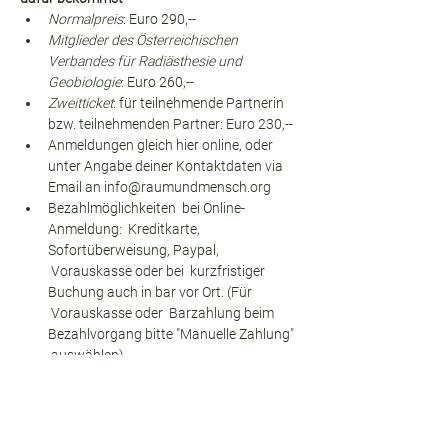
Normalpreis
: Euro 290,--
Mitglieder des Österreichischen 
Verbandes für Radiästhesie und 
Geobiologie
: Euro 260,--
Zweitticket
: für teilnehmende Partnerin 
bzw. teilnehmenden Partner: Euro 230,--
Anmeldungen gleich hier online, oder 
unter Angabe deiner Kontaktdaten via 
Email an info@raumundmensch.org
Bezahlmöglichkeiten  bei Online-
Anmeldung:  Kreditkarte, 
Sofortüberweisung, Paypal, 
 Vorauskasse oder bei  kurzfristiger 
Buchung auch in bar vor Ort. (Für 
 Vorauskasse oder  Barzahlung beim 
Bezahlvorgang bitte "Manuelle Zahlung" 
 auswählen)
In der Seminargebühr enthalten: 
Umfangreiches  Seminarskriptum, 
Seminarraum und  Verpflegung (Bio 
Snacks zwischendurch - Obst, Kekse, 