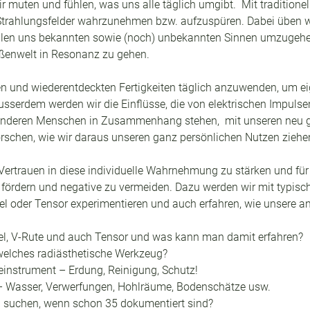
 muten und fühlen, was uns alle täglich umgibt.  Mit traditionel
Strahlungsfelder wahrzunehmen bzw. aufzuspüren. Dabei üben wi
allen uns bekannten sowie (noch) unbekannten Sinnen umzugehe
ußenwelt in Resonanz zu gehen.
en und wiederentdeckten Fertigkeiten täglich anzuwenden, um eig
usserdem werden wir die Einflüsse, die von elektrischen Impuls
 anderen Menschen in Zusammenhang stehen,  mit unseren neu 
orschen, wie wir daraus unseren ganz persönlichen Nutzen ziehe
Vertrauen in diese individuelle Wahrnehmung zu stärken und für 
u fördern und negative zu vermeiden. Dazu werden wir mit typisc
el oder Tensor experimentieren und auch erfahren, wie unsere 
, V-Rute und auch Tensor und was kann man damit erfahren?
elches radiästhetische Werkzeug?
einstrument – Erdung, Reinigung, Schutz!
Wasser, Verwerfungen, Hohlräume, Bodenschätze usw.
zu suchen, wenn schon 35 dokumentiert sind?