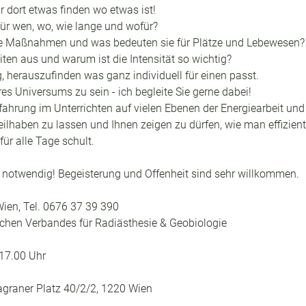
r dort etwas finden wo etwas ist!
 für wen, wo, wie lange und wofür?
e Maßnahmen und was bedeuten sie für Plätze und Lebewesen? 
ten aus und warum ist die Intensität so wichtig?
, herauszufinden was ganz individuell für einen passt.
res Universums zu sein - ich begleite Sie gerne dabei!
ahrung im Unterrichten auf vielen Ebenen der Energiearbeit und 
lhaben zu lassen und Ihnen zeigen zu dürfen, wie man effizien
für alle Tage schult.
 notwendig! Begeisterung und Offenheit sind sehr willkommen.
ien, Tel. 0676 37 39 390
schen Verbandes für Radiästhesie & Geobiologie
 17.00 Uhr
graner Platz 40/2/2, 1220 Wien