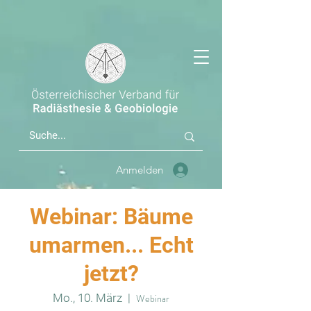
Anmelden
Webinar: Bäume
umarmen... Echt
jetzt?
Mo., 10. März
  |  
Webinar