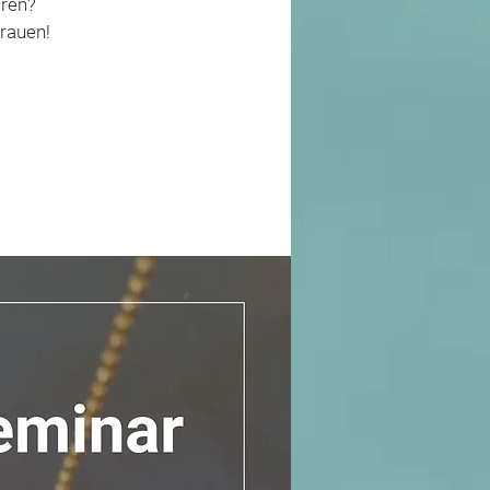
üren?
rauen!