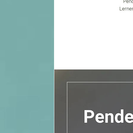
Pend
Lerne