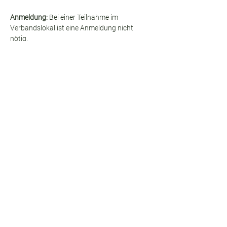
Anmeldung:
 Bei einer Teilnahme im 
Verbandslokal ist eine Anmeldung nicht 
nötig.
Beitrag: 
 Die Teilnahme an den 
Mittwochsvorträgen ist 
ohne fixe Bezahlung
möglich. Energieausgleich nach persönlicher 
Wertschätzung vor Ort ist erwünscht.
Diese Veranstaltung teilen