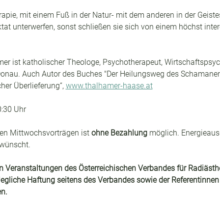
pie, mit einem Fuß in der Natur- mit dem anderen in der Geiste
ktat unterwerfen, sonst schließen sie sich von einem höchst inte
mer ist katholischer Theologe, Psychotherapeut, Wirtschaftsps
 d. Donau. Auch Autor des Buches "Der Heilungsweg des Schamanen 
her Überlieferung“, 
www.thalhamer‐haase.at
0:30 Uhr
en Mittwochsvorträgen ist 
ohne Bezahlung
 möglich. Energieaus
rwünscht.
 Veranstaltungen des Österreichischen Verbandes für Radiästhe
egliche Haftung seitens des Verbandes sowie der Referentinnen
n.