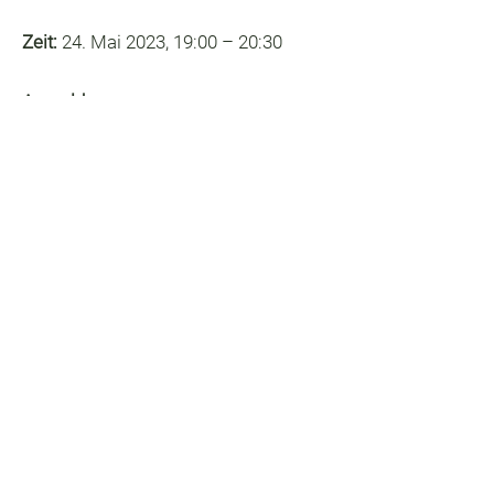
Zeit:
24. Mai 2023, 19:00 – 20:30
Anmeldung:
Online Teilnahme
: Für eine
Online-Teilnahme via Zoom ist
eine Anmeldung unbedingt
erforderlich
, da der Link zum
Online-Vortrag mit der
Anmeldebestätigung per E-Mail
versendet wird.
Teilnahme vor Ort
: Bei einer
Teilnahme im Verbandslokal ist
eine Anmeldung nicht nötig.