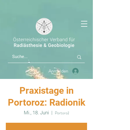
Anmelden
Praxistage in
Portoroz: Radionik
Mi., 18. Juni
  |  
Portorož