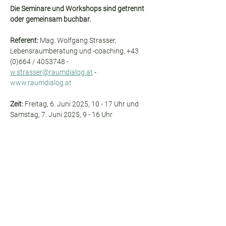
Die Seminare und Workshops sind getrennt 
oder gemeinsam buchbar.
Referent: 
Mag. Wolfgang Strasser, 
Lebensraumberatung und -coaching, +43 
(0)664 / 4053748 - 
w.strasser@raumdialog.at
 - 
www.raumdialog.at
Zeit: 
Freitag, 6. Juni 2025, 10 - 17 Uhr und 
Samstag, 7. Juni 2025, 9 - 16 Uhr
Ort: 
BauAkademie Lachstatthof, 4221 
Steyregg, Lachstatt 41
Kosten:
 Workshop zweitägig € 340,-- inkl. 
Skriptum in digitaler Form (Mitglieder des 
ÖVRG € 300,--
). 
Anmeldung:
 Seminar per Mail an 
office@raumdialog.at
. Nächtigung direkt im 