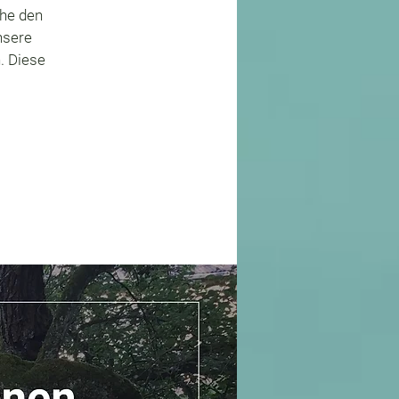
che den
nsere
. Diese