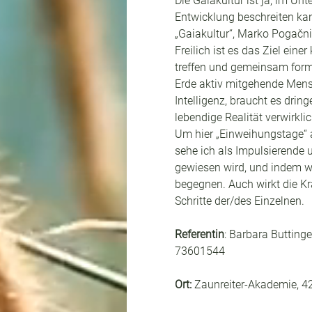
Die Gaiakultur ist ja, im U
Entwicklung beschreiten ka
„Gaiakultur“, Marko Pogačni
Freilich ist es das Ziel ein
treffen und gemeinsam formi
Erde aktiv mitgehende Mens
Intelligenz, braucht es dr
lebendige Realität verwirkl
Um hier „Einweihungstage“ a
sehe ich als Impulsierende 
gewiesen wird, und indem wi
begegnen. Auch wirkt die Kra
Schritte der/des Einzelnen.
Referentin
: Barbara Buttinge
73601544
Ort: 
Zaunreiter-Akademie, 4