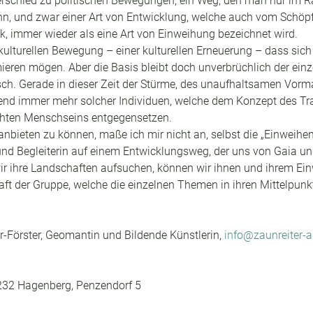
nterschied zu politischen Bewegungen, ein Weg, den man nur im 
nn, und zwar einer Art von Entwicklung, welche auch vom Schöp
k, immer wieder als eine Art von Einweihung bezeichnet wird.
er kulturellen Bewegung – einer kulturellen Erneuerung – dass sich
eren mögen. Aber die Basis bleibt doch unverbrüchlich der einz
ch. Gerade in dieser Zeit der Stürme, des unaufhaltsamen Vorma
ingend immer mehr solcher Individuen, welche dem Konzept des 
ichten Menschseins entgegensetzen.  
nbieten zu können, maße ich mir nicht an, selbst die „Einweihen
und Begleiterin auf einem Entwicklungsweg, der uns von Gaia un
r ihre Landschaften aufsuchen, können wir ihnen und ihrem Ein
ft der Gruppe, welche die einzelnen Themen in ihren Mittelpunkt 
r-Förster, Geomantin und Bildende Künstlerin, 
info@zaunreiter-
232 Hagenberg, Penzendorf 5