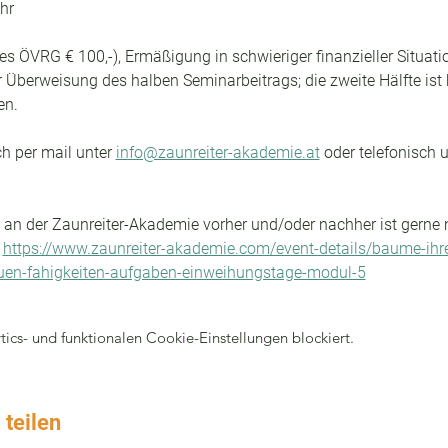
Uhr
des ÖVRG € 100,-), Ermäßigung in schwieriger finanzieller Situati
r Überweisung des halben Seminarbeitrags; die zweite Hälfte ist 
en.
 per mail unter 
info@zaunreiter-akademie.at
 oder telefonisch 
an der Zaunreiter-Akademie vorher und/oder nachher ist gerne m
 
https://www.zaunreiter-akademie.com/event-details/baume-ihr
uen-fahigkeiten-aufgaben-einweihungstage-modul-5
cs- und funktionalen Cookie-Einstellungen blockiert.
 teilen