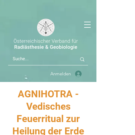
Anmelden
AGNIHOTRA -
Vedisches
Feuerritual zur
Heilung der Erde