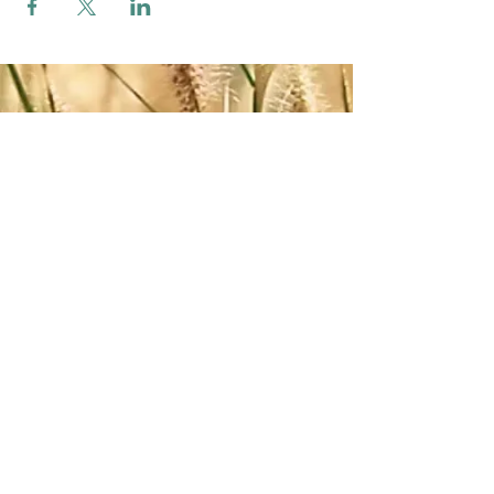
Zum Verbands-Newsletter anmelden
ABSENDEN
Impressum
-
AGB
-
Datenschutz
©2026 Österreichischer Verband für Radiästhesie
und Geobiologie