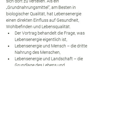
sich dort zu verteilen. Als ein 
„Grundnahrungs­mittel“, am Besten in 
biologischer Qualität, hat Lebensenergie 
einen direkten Einfluss auf Gesundheit, 
Wohlbefinden und Lebensqualität.
Der Vortrag behandelt die Frage, was 
Lebensenergie eigentlich ist,
Lebensenergie und Mensch – die dritte 
Nahrung des Menschen,
Lebensenergie und Landschaft – die 
Grundlage des Lebens und
Lebensenergie und Räume – im Fluss 
der Lebensenergie.
Referent:
 Mag. Wolfgang Strasser, 
Lebensraumberater und -coach
Zeit:
 30. Oktober 2024, 19:00 – 20:30 Uhr
Anmeldung:
 Bei einer Teilnahme im 
Verbandslokal ist eine Anmeldung nicht 
nötig.