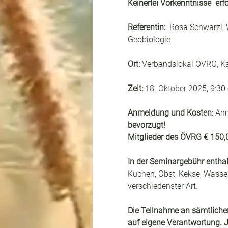
Keinerlei Vorkenntnisse  erfo
Referentin: 
 Rosa Schwarzl, 
Geobiologie
Ort: 
Verbandslokal ÖVRG, Ka
Zeit:
 18. Oktober 2025, 9:30 
Anmeldung und Kosten:
 An
bevorzugt!
Mitglieder des ÖVRG € 150,0
In der Seminargebühr enthal
Kuchen, Obst, Kekse, Wasse
verschiedenster Art. 
Die Teilnahme an sämtlichen
auf eigene Verantwortung. J