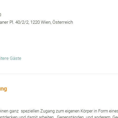
0
ner Pl. 40/2/2, 1220 Wien, Österreich
itere Gäste
ung
inen ganz  speziellen Zugang zum eigenen Körper in Form eines 
ntdecken und damit arbeiten.  Gegenständen  und anderem. Ge