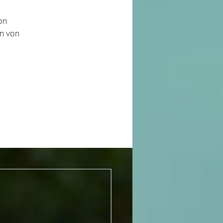
on
n von