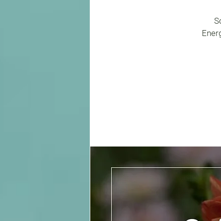
S
Ener