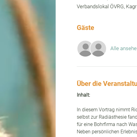
Verbandslokal ÖVRG, Kagra
Gäste
Alle ansehe
Über die Veranstalt
Inhalt:
In diesem Vortrag nimmt Rich
selbst zur Radiästhesie fan
für eine Bohrfirma nach Was
Neben persönlichen Erlebniss