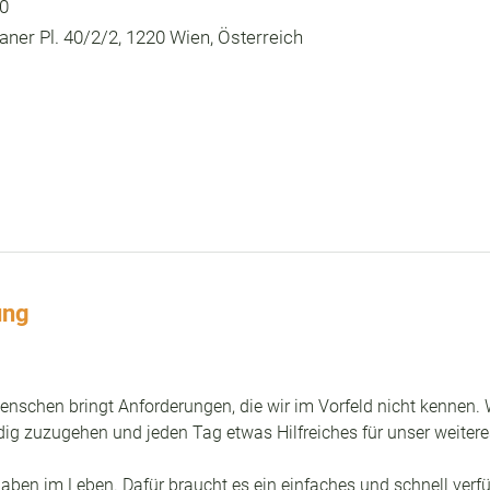
00
ner Pl. 40/2/2, 1220 Wien, Österreich
ung
nschen bringt Anforderungen, die wir im Vorfeld nicht kennen. 
udig zuzugehen und jeden Tag etwas Hilfreiches für unser weite
gaben im Leben. Dafür braucht es ein einfaches und schnell verf