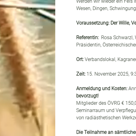
Werden wir wieder ein Fels 
Wesen, Dingen, Schwingungen,
Voraussetzung: Der Wille, V
Referentin: 
 Rosa Schwarzl, 
Präsidentin, Österreichisch
Ort: 
Verbandslokal, Kagraner
Zeit:
 15. November 2025, 9:3
Anmeldung und Kosten:
 An
bevorzugt!
Mitglieder des ÖVRG € 150,0
Seminarraum und Verpflegun
von radiästhetischen Werkze
Die Teilnahme an sämtlichen