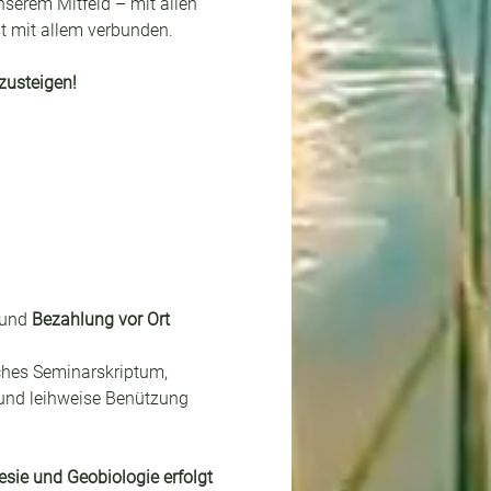
serem Mitfeld – mit allen 
st mit allem verbunden. 
zusteigen!
und 
Bezahlung vor Ort 
hes Seminarskriptum, 
und leihweise Benützung 
sie und Geobiologie erfolgt 