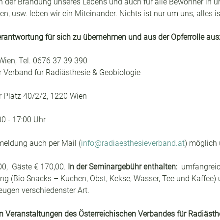
in der Brandung unseres Lebens und auch für alle Bewohner in un
 usw. leben wir ein Miteinander. Nichts ist nur um uns, alles i
erantwortung für sich zu übernehmen und aus der Opferrolle aus
Wien, Tel. 0676 37 39 390
er Verband für Radiästhesie & Geobiologie
 Platz 40/2/2, 1220 Wien
0 - 17:00 Uhr
meldung auch per Mail (
info@radiaesthesieverband.at
) möglich 
0,  Gäste € 170,00. 
In der Seminargebühr enthalten: 
 umfangreic
g (Bio Snacks – Kuchen, Obst, Kekse, Wasser, Tee und Kaffee) 
ugen verschiedenster Art.
 Veranstaltungen des Österreichischen Verbandes für Radiästhe