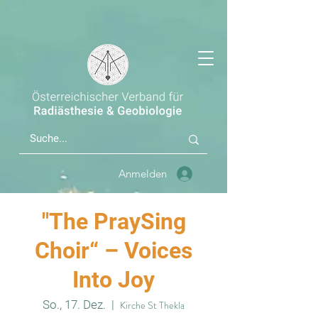
Anmelden
"The PraySing
Choir“ – Voices
Into Joy
So., 17. Dez.
  |  
Kirche St Thekla