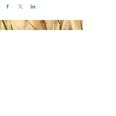
Zum Verbands-Newsletter anmelden
ABSENDEN
Impressum
-
AGB
-
Datenschutz
©2026 Österreichischer Verband für Radiästhesie