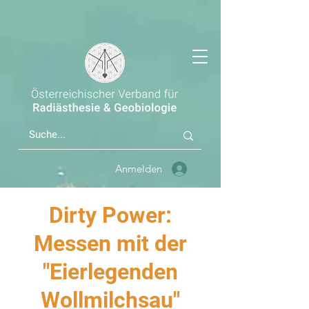
Anmelden
Dirty Power:
Messen mit der
"Eierlegenden
Wollmilchsau"