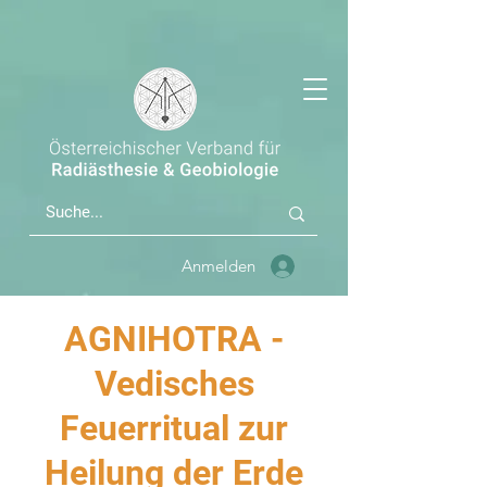
Anmelden
AGNIHOTRA -
Vedisches
Feuerritual zur
Heilung der Erde