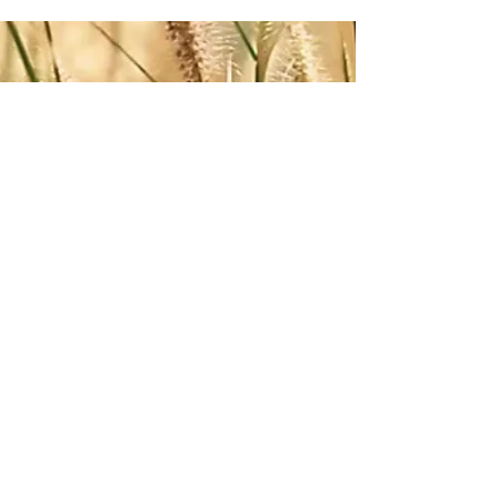
Zum Verbands-Newsletter anmelden
ABSENDEN
Impressum
-
AGB
-
Datenschutz
©2026 Österreichischer Verband für Radiästhesie
und Geobiologie