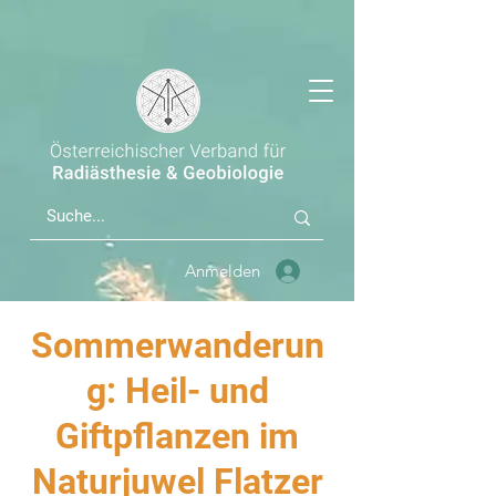
Anmelden
Sommerwanderun
g: Heil- und
Giftpflanzen im
Naturjuwel Flatzer