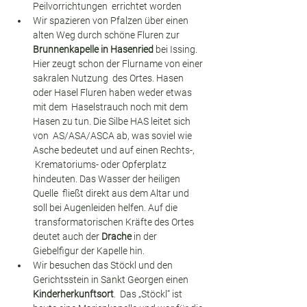
Peilvorrichtungen  errichtet worden
Wir spazieren von Pfalzen über einen 
alten Weg durch schöne Fluren zur 
Brunnenkapelle in Hasenried
 bei Issing. 
Hier zeugt schon der Flurname von einer 
sakralen Nutzung  des Ortes. Hasen 
oder Hasel Fluren haben weder etwas 
mit dem  Haselstrauch noch mit dem 
Hasen zu tun. Die Silbe HAS leitet sich 
von  AS/ASA/ASCA ab, was soviel wie 
Asche bedeutet und auf einen Rechts-, 
 Krematoriums- oder Opferplatz 
hindeuten. Das Wasser der heiligen 
Quelle  fließt direkt aus dem Altar und 
soll bei Augenleiden helfen. Auf die 
 transformatorischen Kräfte des Ortes 
deutet auch der 
Drache
 in der 
Giebelfigur der Kapelle hin.
Wir besuchen das Stöckl und den 
Gerichtsstein in Sankt Georgen einen 
Kinderherkunftsort
.  Das „Stöckl“ ist 