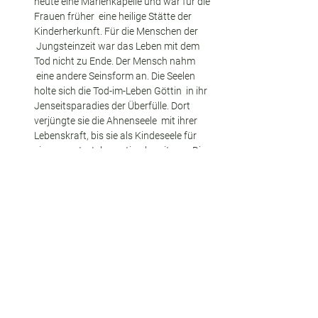
heute eine Marienkapelle und war für die 
Frauen früher  eine heilige Stätte der 
Kinderherkunft. Für die Menschen der 
 Jungsteinzeit war das Leben mit dem 
Tod nicht zu Ende. Der Mensch nahm 
 eine andere Seinsform an. Die Seelen 
holte sich die Tod-im-Leben Göttin  in ihr 
Jenseitsparadies der Überfülle. Dort 
verjüngte sie die Ahnenseele  mit ihrer 
Lebenskraft, bis sie als Kindeseele für 
eine erneute  Inkarnation bereit war. Die 
Kindeseelen warteten an bestimmten 
heiligen  Plätzen der Landschaft, bis sie 
eine Frau mit Kinderwunsch abholte. 
Eine  Sage von einer weißen Frau erzählt 
von diesem Ort genau diese  Geschichte.
Hier findest du die Broschüre zur Exkursion 
zum Download
Zeit und Ort
Zeit:  Freitag, 6.5.2022, 17.00 Uhr bis 
Sonntag, 8.5.2022, 1700 Uhr
Ort: Ausgansgpunkt ist Brixen in 