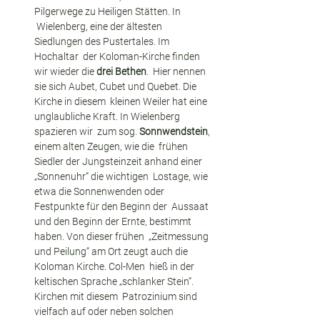
Pilgerwege zu Heiligen Stätten. In 
 Wielenberg, eine der ältesten 
Siedlungen des Pustertales. Im 
Hochaltar  der Koloman-Kirche finden 
wir wieder die 
drei Bethen
.  Hier nennen 
sie sich Aubet, Cubet und Quebet. Die 
Kirche in diesem  kleinen Weiler hat eine 
unglaubliche Kraft. In Wielenberg 
spazieren wir  zum sog. 
Sonnwendstein
, 
einem alten Zeugen, wie die  frühen 
Siedler der Jungsteinzeit anhand einer 
„Sonnenuhr“ die wichtigen  Lostage, wie 
etwa die Sonnenwenden oder 
Festpunkte für den Beginn der  Aussaat 
und den Beginn der Ernte, bestimmt 
haben. Von dieser frühen  „Zeitmessung 
und Peilung“ am Ort zeugt auch die 
Koloman Kirche. Col-Men  hieß in der 
keltischen Sprache „schlanker Stein“. 
Kirchen mit diesem  Patrozinium sind 
vielfach auf oder neben solchen 