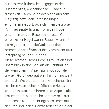
Südtirol war frühes Siedlungsgebiet der 
Jungsteinzeit, wie zahlreiche  Funde aus 
dieser Zeit – allen voran der Mann aus dem 
Eis (Ötzi)  bezeugen. Ihre Siedlungen 
errichteten sie dort, wo sich ihnen die große 
 Ahnfrau zeigte. In gleichförmigen Hügeln 
erkannten sie den Busen der  großen Göttin, 
ein einzelner Hügel war ihr Bauch, V- und U-
Förmige Täler  ihr Schoßtäler und das 
belebende Schoßwasser der Stammesmutter 
 entsprang heiliger Brunnen.
Diese Geomantische Erlebnis-Exkursion führt 
uns zurück in eine Zeit,  als die Spiritualität 
der Menschen im Alpenraum noch von der 
großen  Göttin geprägt war. Im Frühling wirkt 
sie als die Weiße, als astrale  Mädchengöttin 
mit ihren kosmischen Kräften, die Neues 
entstehen lassen.  In ihrem roten Aspekt, als 
Frauengöttin, wirkt sie im Sommer mit ihrer 
 erotischen Kraft und bringt alles Leben auf 
der Erde und in den  Gewässern hervor. In der 