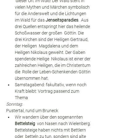
 dieser Ort 
Im Wald
. Der Wald steht in 
vielen Mythen und Märchen symbolisch 
für die Anderswelt und die Lichtungen 
im Wald für das 
Jenseitsparadies
.  Aus 
drei Quellen entspringt hier das heilende 
Schoßwasser der großen  Göttin. Die 
drei Kirchen sind der Heiligen Gertraud, 
der Heiligen  Magdalena und dem 
Heiligen Nikolaus geweiht. Der Gaben 
spendende Heilige  Nikolaus ist einer der 
zahlreichen Heiligen, die im Christentum 
die  Rolle der Leben-Schenkenden Göttin 
übernommen hat.
Samstagabend: fakultativ, wenn noch 
Kraft bleibt: Vortrag passend zum 
Thema
Sonntag
:
Pustertal, rund um Bruneck
Wir wandern über den sogenannten 
Bettelsteig
  von Nasen nach Wielenberg. 
Bettelsteige haben nichts mit Bettlern 
oder  betteln zu tun, sondern sind alte 