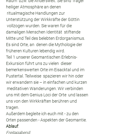
Raum  bzw. die Anderswelt. Sie sind Träger 
heiliger Atmosphäre an denen 
 ritualmagische Handlungen zur 
Unterstützung der Wirkkräfte der Göttin 
 vollzogen wurden. Sie waren für die 
damaligen Menschen Identität  stiftende 
Mitte und Teil des belebten Erdorganismus. 
Es sind Orte, an  denen die Mythologie der 
früheren Kulturen lebendig wird.
Teil 1 unserer Geomantischen Erlebnis-
Exkursion führt uns zu vielen  dieser 
bemerkenswerten Orte im Eisacktal und im 
Pustertal. Teilweise  spazieren wir hin oder 
wir erwandern sie – in einfachen und kurzen 
 meditativen Wanderungen. Wir verbinden 
uns mit dem Genius Loci der Orte  und lassen 
uns von den Wirkkräften berühren und 
tragen.
Außerdem begleite ich euch mit - zu den 
Orten passenden - Aspekten der Geomantie.
Ablauf
:
Freitagabend
: