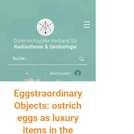
Anmelden
Eggstraordinary
Objects: ostrich
eggs as luxury
items in the