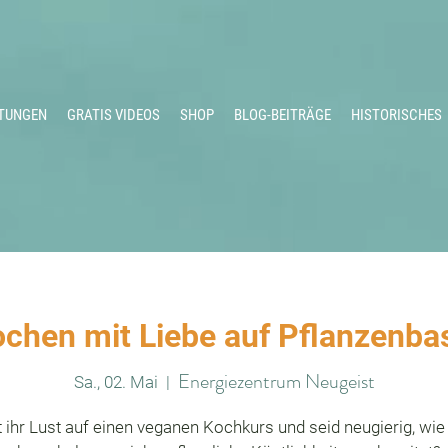
TUNGEN
GRATIS VIDEOS
SHOP
BLOG-BEITRÄGE
HISTORISCHES
chen mit Liebe auf Pflanzenba
Energiezentrum Neugeist
Sa., 02. Mai
  |  
 ihr Lust auf einen veganen Kochkurs und seid neugierig, wi