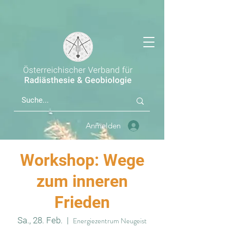
Anmelden
Workshop: Wege
zum inneren
Frieden
Sa., 28. Feb.
  |  
Energiezentrum Neugeist