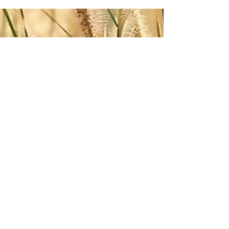
Zum Verbands-Newsletter anmelden
ABSENDEN
Impressum
-
AGB
-
Datenschutz
©2026 Österreichischer Verband für Radiästhesie
und Geobiologie