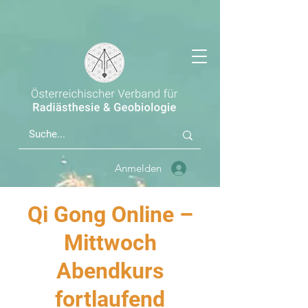
Anmelden
Qi Gong Online –
Mittwoch
Abendkurs
fortlaufend