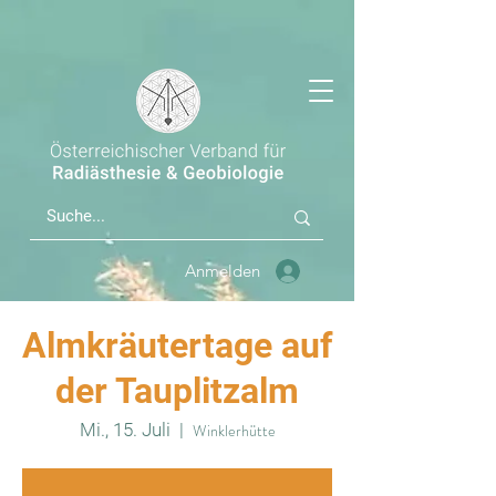
Anmelden
Almkräutertage auf
der Tauplitzalm
Mi., 15. Juli
  |  
Winklerhütte