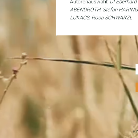
Autorenauswahl:
DI Eberhard
ABENDROTH, Stefan HARING, 
LUKACS, Rosa SCHWARZL
©2