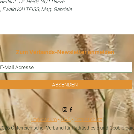
 BEINDL, Dr. Heide GÖTTNER-
Ewald KALTEISS, Mag. Gabriele
Zum Verbands-Newsletter anmelden
ABSENDEN
Impressum
-
AGB
-
Datenschutz
026 Österreichischer Verband für Radiästhesie und Geobiologi