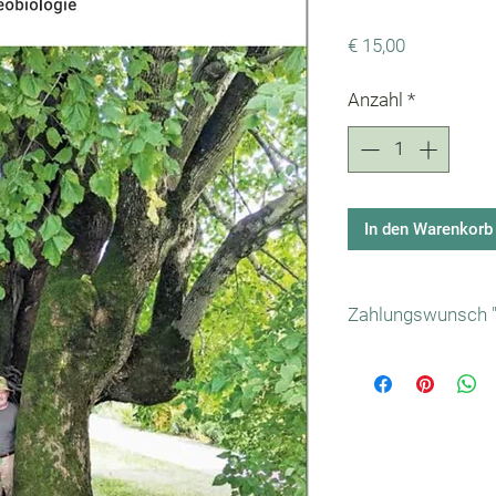
Preis
€ 15,00
Anzahl
*
In den Warenkorb
Zahlungswunsch "O
Bei Zahlungswunsc
Betrag auf unser 
Bankverbindung
: