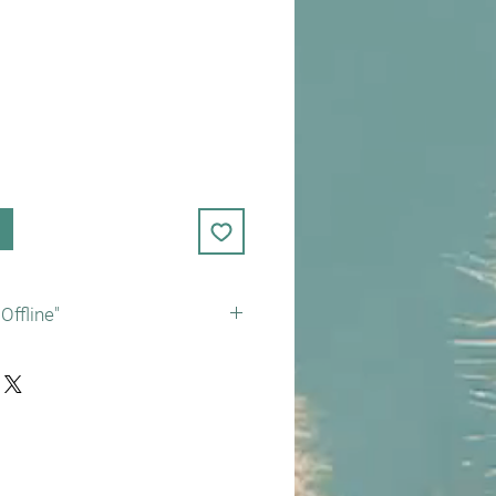
ffline"
h „Offline“ bitte vorab den
Konto überweisen.