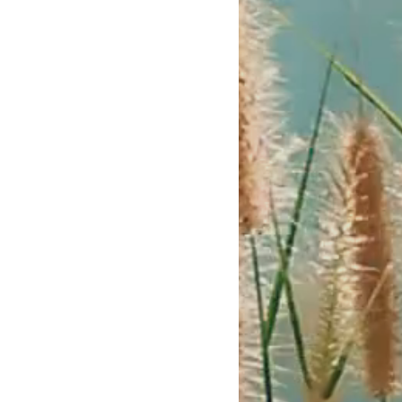
WAG
05810910870
err.Verband f. Radiästhesie
Einlangen des Bestell-
sendung eingeleitet. Danke.