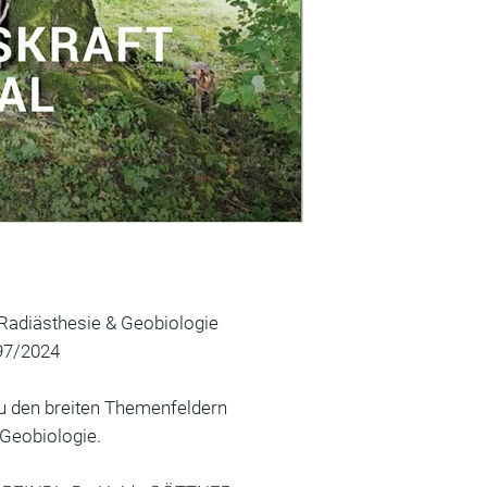
Bankinstitut: BA
IBAN: AT6514000
BIC: BAWAATWW
Lautend auf: OEst
und Geobiologie
Es wird erst nach 
Betrages eine Ver
 Radiästhesie & Geobiologie
 97/2024
 zu den breiten Themenfeldern
Geobiologie.