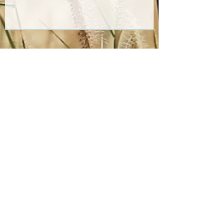
Zum Verbands-Newsletter anmelden
ABSENDEN
Impressum
-
AGB
-
Datenschutz
©2026 Österreichischer Verband für Radiästhesie
und Geobiologie