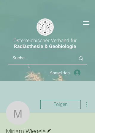
Anmelden
Weitere Optionen
Folgen
Miriam Wiegele
Autor
Miriam Wiegele